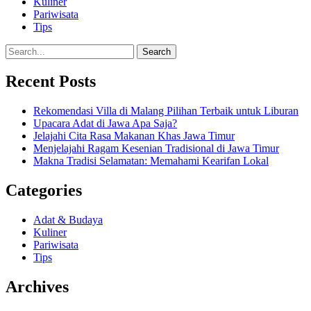
Kuliner
Pariwisata
Tips
Search
Recent Posts
Rekomendasi Villa di Malang Pilihan Terbaik untuk Liburan
Upacara Adat di Jawa Apa Saja?
Jelajahi Cita Rasa Makanan Khas Jawa Timur
Menjelajahi Ragam Kesenian Tradisional di Jawa Timur
Makna Tradisi Selamatan: Memahami Kearifan Lokal
Categories
Adat & Budaya
Kuliner
Pariwisata
Tips
Archives