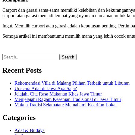
Carport dan garasi sama-sama memiliki kelebihan dan kekurangannya.
carport atau garasi menjadi tempat yang nyaman dan aman untuk ke
Ingat, Memilih carport atau garasi adalah keputusan penting. Pert
Semoga artikel ini membantumu memilih mana yang lebih cocok unt
Search
Recent Posts
Rekomendasi Villa di Malang Pilihan Terbaik untuk Liburan
Upacara Adat di Jawa Apa Saja?
Jelajahi Cita Rasa Makanan Khas Jawa Timur
Menjelajahi Ragam Kesenian Tradisional di Jawa Timur
Makna Tradisi Selamatan: Memahami Kearifan Lokal
Categories
Adat & Budaya