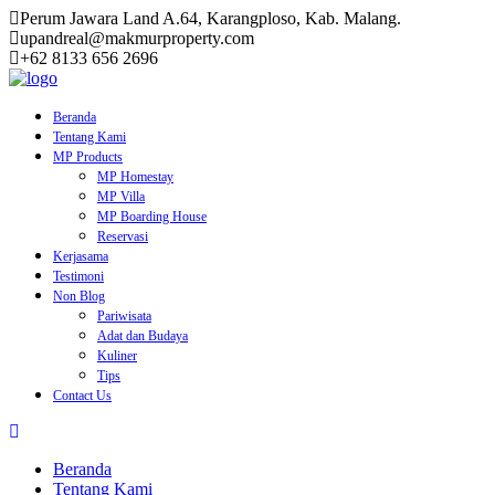
Perum Jawara Land A.64, Karangploso, Kab. Malang.
upandreal@makmurproperty.com
+62 8133 656 2696
Skip
to
content
Beranda
Tentang Kami
MP Products
MP Homestay
MP Villa
MP Boarding House
Reservasi
Kerjasama
Testimoni
Non Blog
Pariwisata
Adat dan Budaya
Kuliner
Tips
Contact Us
Beranda
Tentang Kami