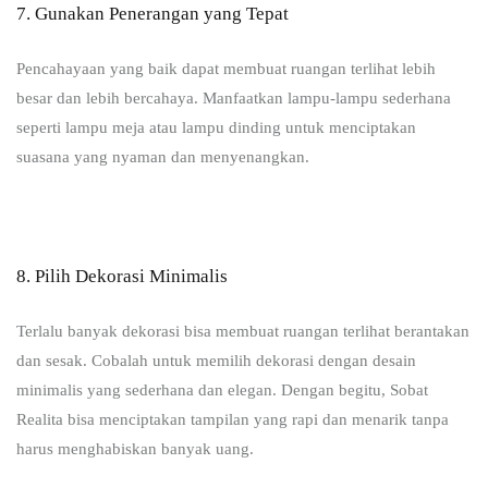
7. Gunakan Penerangan yang Tepat
Pencahayaan yang baik dapat membuat ruangan terlihat lebih
besar dan lebih bercahaya. Manfaatkan lampu-lampu sederhana
seperti lampu meja atau lampu dinding untuk menciptakan
suasana yang nyaman dan menyenangkan.
8. Pilih Dekorasi Minimalis
Terlalu banyak dekorasi bisa membuat ruangan terlihat berantakan
dan sesak. Cobalah untuk memilih dekorasi dengan desain
minimalis yang sederhana dan elegan. Dengan begitu, Sobat
Realita bisa menciptakan tampilan yang rapi dan menarik tanpa
harus menghabiskan banyak uang.