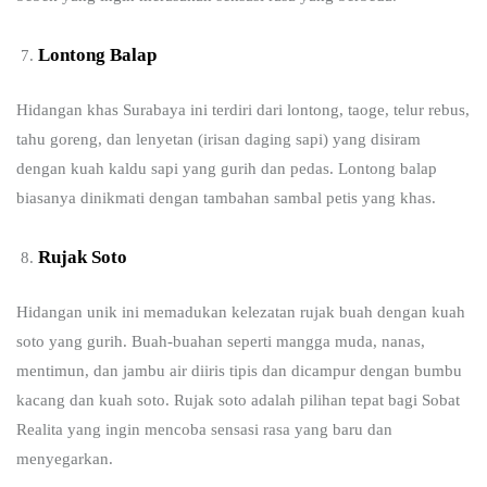
Lontong Balap
Hidangan khas Surabaya ini terdiri dari lontong, taoge, telur rebus,
tahu goreng, dan lenyetan (irisan daging sapi) yang disiram
dengan kuah kaldu sapi yang gurih dan pedas. Lontong balap
biasanya dinikmati dengan tambahan sambal petis yang khas.
Rujak Soto
Hidangan unik ini memadukan kelezatan rujak buah dengan kuah
soto yang gurih. Buah-buahan seperti mangga muda, nanas,
mentimun, dan jambu air diiris tipis dan dicampur dengan bumbu
kacang dan kuah soto. Rujak soto adalah pilihan tepat bagi Sobat
Realita yang ingin mencoba sensasi rasa yang baru dan
menyegarkan.