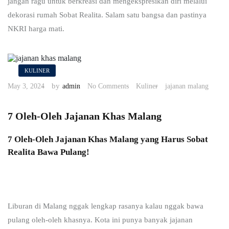
jangan ragu untuk berkreasi dan mengekspresikan diri melalui
dekorasi rumah Sobat Realita. Salam satu bangsa dan pastinya
NKRI harga mati.
KULINER
by
May 3, 2024
admin
No Comments
Kuliner
jajanan malang
7 Oleh-Oleh Jajanan Khas Malang
7 Oleh-Oleh Jajanan Khas Malang yang Harus Sobat
Realita Bawa Pulang!
Liburan di Malang nggak lengkap rasanya kalau nggak bawa
pulang oleh-oleh khasnya. Kota ini punya banyak jajanan