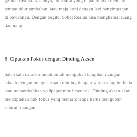
gSobat Realita. Misalnya, pilih sofa yang dapat diubah menjadi
tempat tidur tambahan, atau meja kopi dengan laci penyimpanan
di bawahnya. Dengan begitu, Sobat Realita bisa menghemat ruang
dan uang.
6. Ciptakan Fokus dengan Dinding Aksen
Salah satu cara termudah untuk mengubah tampilan ruangan
adalah dengan mengecat satu dinding dengan warna yang berbeda
atau menambahkan wallpaper motif menarik. Dinding aksen akan
menciptakan titik fokus yang menarik tanpa harus mengubah
seluruh ruangan.