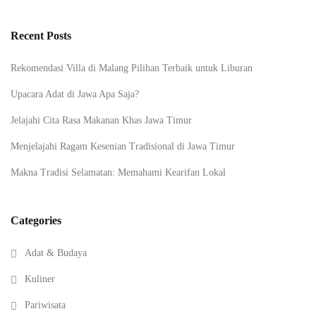
Recent Posts
Rekomendasi Villa di Malang Pilihan Terbaik untuk Liburan
Upacara Adat di Jawa Apa Saja?
Jelajahi Cita Rasa Makanan Khas Jawa Timur
Menjelajahi Ragam Kesenian Tradisional di Jawa Timur
Makna Tradisi Selamatan: Memahami Kearifan Lokal
Categories
Adat & Budaya
Kuliner
Pariwisata